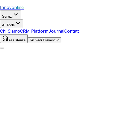
Innovonline
Servizi
AI Tools
Chi Siamo
CRM Platform
Journal
Contatti
Assistenza
Richiedi Preventivo
Home
Servizi
SEO
Adrano
Adrano
,
Sicilia