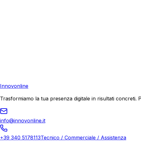
Richiedi una consulenza gratuita e scopri come possiamo aiu
Consulenza Gratuita
Contattaci
Pronto a far crescere il tuo business?
Richiedi una consulenza gratuita e scopri il tuo potenziale d
Richiedi Consulenza
Innovonline
Trasformiamo la tua presenza digitale in risultati concret
info@innovonline.it
+39 340 5178113
Tecnico / Commerciale / Assistenza