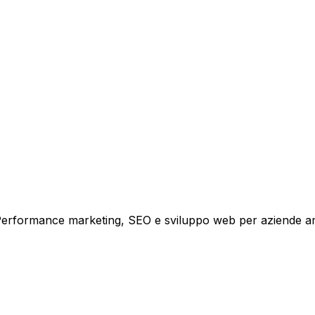
tare la tua azienda a raggiungere nuovi clienti.
i crescita.
i. Performance marketing, SEO e sviluppo web per aziende a