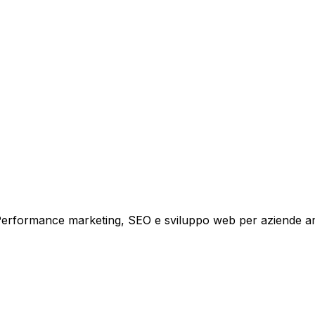
tare la tua azienda a raggiungere nuovi clienti.
i crescita.
i. Performance marketing, SEO e sviluppo web per aziende a