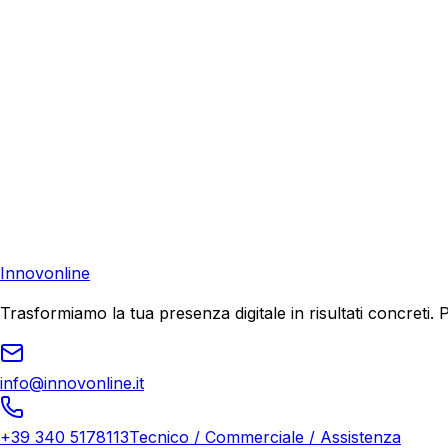
Richiedi una consulenza gratuita e scopri come possiamo aiu
Consulenza Gratuita
Contattaci
Pronto a far crescere il tuo business?
Richiedi una consulenza gratuita e scopri il tuo potenziale d
Richiedi Consulenza
Innovonline
Trasformiamo la tua presenza digitale in risultati concret
info@innovonline.it
+39 340 5178113
Tecnico / Commerciale / Assistenza