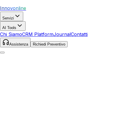
Innovonline
Servizi
AI Tools
Chi Siamo
CRM Platform
Journal
Contatti
Assistenza
Richiedi Preventivo
Home
Servizi
SEO
Alcamo
Alcamo
,
Sicilia