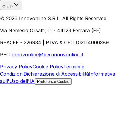
Guide
Realizzazione Siti Web
Realizzazione Ecommerce
AI per
©
2026
Innovonline S.R.L. All Rights Reserved.
Aziende
Quanto Costa un Sito Web
Come Fare
Ecommerce
Marketing Digitale
Via Nemesio Orsatti, 11 - 44123 Ferrara (FE)
REA: FE - 226934 | P.IVA & CF: IT02114000389
PEC:
innovonline@pec.innovonline.it
Privacy Policy
Cookie Policy
Termini e
Condizioni
Dichiarazione di Accessibilità
Informativa
sull'Uso dell'IA
Preferenze Cookie