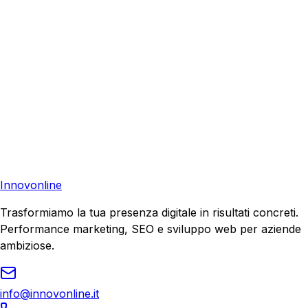
Consulenza Gratuita
Contattaci
Pronto a far crescere il tuo business?
Richiedi una consulenza gratuita e scopri il tuo potenziale
di crescita.
Richiedi Consulenza
Innovonline
Trasformiamo la tua presenza digitale in risultati concreti.
Performance marketing, SEO e sviluppo web per aziende
ambiziose.
info@innovonline.it