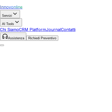
Innovonline
Servizi
AI Tools
Chi Siamo
CRM Platform
Journal
Contatti
Assistenza
Richiedi Preventivo
Home
Servizi
SEO
Avola
Avola
,
Sicilia