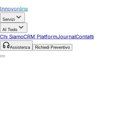
Innovonline
Servizi
AI Tools
Chi Siamo
CRM Platform
Journal
Contatti
Assistenza
Richiedi Preventivo
Home
Servizi
SEO
Caltagirone
Caltagirone
,
Sicilia