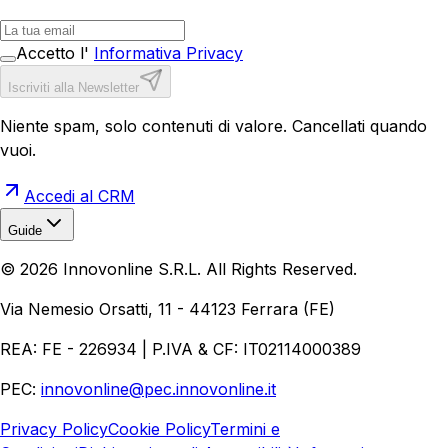
Accetto l'
Informativa Privacy
Iscriviti alla Newsletter
Niente spam, solo contenuti di valore. Cancellati quando
vuoi.
Accedi al CRM
Guide
Realizzazione Siti Web
Realizzazione Ecommerce
AI per
©
2026
Innovonline S.R.L. All Rights Reserved.
Aziende
Quanto Costa un Sito Web
Come Fare
Ecommerce
Marketing Digitale
Via Nemesio Orsatti, 11 - 44123 Ferrara (FE)
REA: FE - 226934 | P.IVA & CF: IT02114000389
PEC:
innovonline@pec.innovonline.it
Privacy Policy
Cookie Policy
Termini e