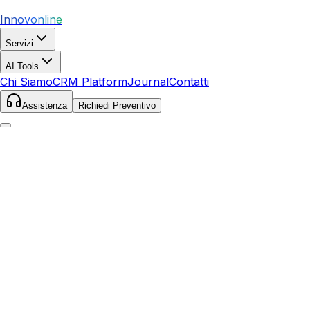
Innovonline
Servizi
AI Tools
Chi Siamo
CRM Platform
Journal
Contatti
Assistenza
Richiedi Preventivo
Home
Servizi
SEO
Gravina di Catania
Gravina di Catania
,
Sicilia