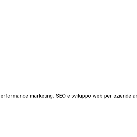
tare la tua azienda a raggiungere nuovi clienti.
i crescita.
i. Performance marketing, SEO e sviluppo web per aziende a