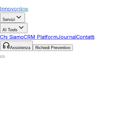
Innovonline
Servizi
AI Tools
Chi Siamo
CRM Platform
Journal
Contatti
Assistenza
Richiedi Preventivo
Home
Servizi
SEO
Mazara del Vallo
Mazara del Vallo
,
Sicilia