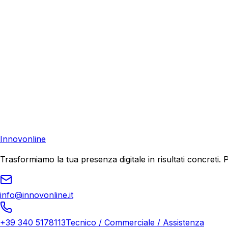
Richiedi una consulenza gratuita e scopri come possiamo aiu
Consulenza Gratuita
Contattaci
Pronto a far crescere il tuo business?
Richiedi una consulenza gratuita e scopri il tuo potenziale d
Richiedi Consulenza
Innovonline
Trasformiamo la tua presenza digitale in risultati concret
info@innovonline.it
+39 340 5178113
Tecnico / Commerciale / Assistenza