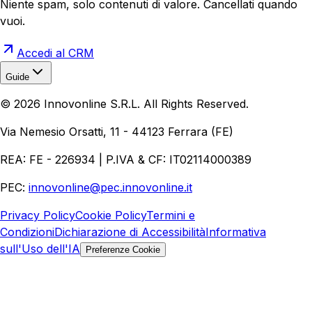
Niente spam, solo contenuti di valore. Cancellati quando
vuoi.
Accedi al CRM
Guide
Realizzazione Siti Web
Realizzazione Ecommerce
AI per
©
2026
Innovonline S.R.L. All Rights Reserved.
Aziende
Quanto Costa un Sito Web
Come Fare
Ecommerce
Marketing Digitale
Via Nemesio Orsatti, 11 - 44123 Ferrara (FE)
REA: FE - 226934 | P.IVA & CF: IT02114000389
PEC:
innovonline@pec.innovonline.it
Privacy Policy
Cookie Policy
Termini e
Condizioni
Dichiarazione di Accessibilità
Informativa
sull'Uso dell'IA
Preferenze Cookie