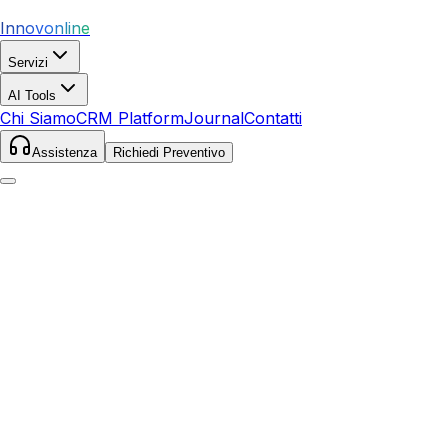
Innovonline
Servizi
AI Tools
Chi Siamo
CRM Platform
Journal
Contatti
Assistenza
Richiedi Preventivo
Home
Servizi
SEO
Paternò
Paternò
,
Sicilia