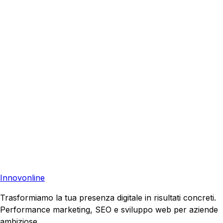
Paternò
?
Richiedi una consulenza gratuita e scopri come possiamo
aiutare la tua azienda a raggiungere nuovi clienti.
Consulenza Gratuita
Contattaci
Pronto a far crescere il tuo business?
Richiedi una consulenza gratuita e scopri il tuo potenziale
di crescita.
Richiedi Consulenza
Innovonline
Trasformiamo la tua presenza digitale in risultati concreti.
Performance marketing, SEO e sviluppo web per aziende
ambiziose.