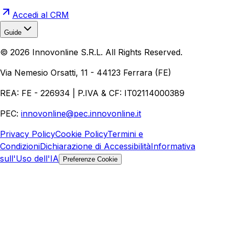
Accedi al CRM
Guide
Realizzazione Siti Web
Realizzazione Ecommerce
AI per
©
2026
Innovonline S.R.L. All Rights Reserved.
Aziende
Quanto Costa un Sito Web
Come Fare
Ecommerce
Marketing Digitale
Via Nemesio Orsatti, 11 - 44123 Ferrara (FE)
REA: FE - 226934 | P.IVA & CF: IT02114000389
PEC:
innovonline@pec.innovonline.it
Privacy Policy
Cookie Policy
Termini e
Condizioni
Dichiarazione di Accessibilità
Informativa
sull'Uso dell'IA
Preferenze Cookie