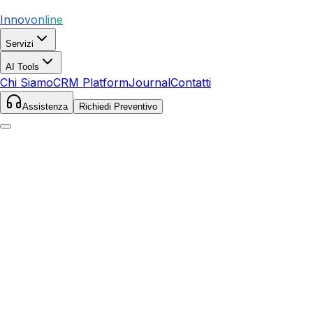
Innovonline
Servizi
AI Tools
Chi Siamo
CRM Platform
Journal
Contatti
Assistenza
Richiedi Preventivo
Web Agency per Rovigo e Provincia
Realizzazione Siti Web
a Rovigo
Progettiamo
siti web professionali
per aziende del
Polesine. Dal sito vetrina per l'artigiano al portale turistico
per il Delta del Po, ogni progetto è ottimizzato per
convertire visitatori in clienti.