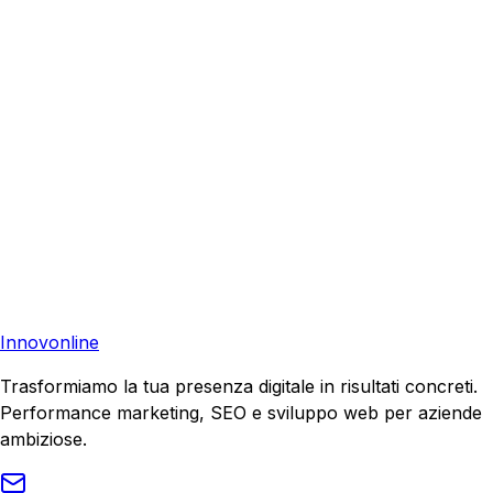
I Nostri Servizi
Ecommerce Rovigo
•
Siti Web Ferrara
•
Siti Web
Bologna
•
Siti Web Italia
•
Preventivo Gratuito
Pronto a far crescere il tuo business?
Richiedi una consulenza gratuita e scopri il tuo potenziale
di crescita.
Richiedi Consulenza
Innovonline
Trasformiamo la tua presenza digitale in risultati concreti.
Performance marketing, SEO e sviluppo web per aziende
ambiziose.