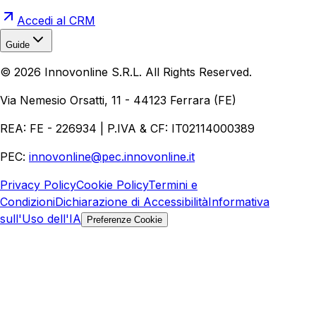
Accedi al CRM
Guide
Realizzazione Siti Web
Realizzazione Ecommerce
AI per
©
2026
Innovonline S.R.L. All Rights Reserved.
Aziende
Quanto Costa un Sito Web
Come Fare
Ecommerce
Marketing Digitale
Via Nemesio Orsatti, 11 - 44123 Ferrara (FE)
REA: FE - 226934 | P.IVA & CF: IT02114000389
PEC:
innovonline@pec.innovonline.it
Privacy Policy
Cookie Policy
Termini e
Condizioni
Dichiarazione di Accessibilità
Informativa
sull'Uso dell'IA
Preferenze Cookie