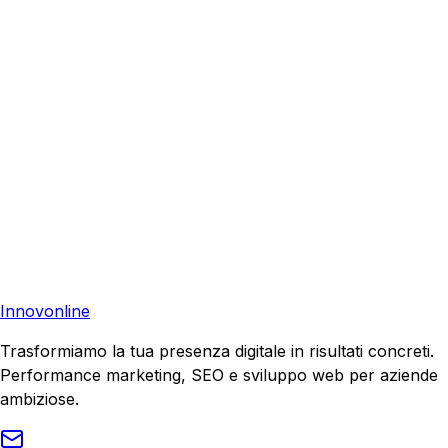
I Nostri Servizi
Ecommerce Rovigo
•
Siti Web Ferrara
•
Siti Web
Bologna
•
Siti Web Italia
•
Preventivo Gratuito
Pronto a far crescere il tuo business?
Richiedi una consulenza gratuita e scopri il tuo potenziale
di crescita.
Richiedi Consulenza
Innovonline
Trasformiamo la tua presenza digitale in risultati concreti.
Performance marketing, SEO e sviluppo web per aziende
ambiziose.