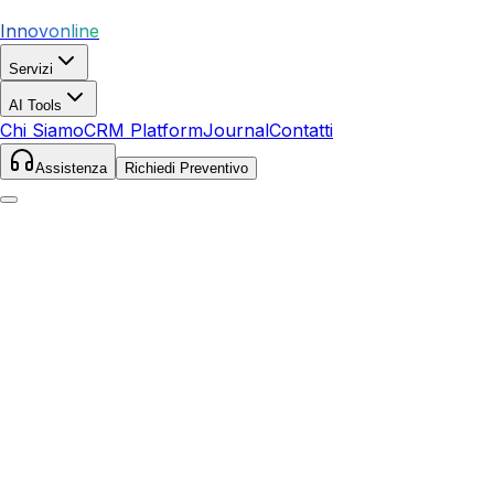
Innovonline
Servizi
AI Tools
Chi Siamo
CRM Platform
Journal
Contatti
Assistenza
Richiedi Preventivo
Web Agency per Rovigo e Provincia
Realizzazione Siti Web
a Rovigo
Progettiamo
siti web professionali
per aziende del
Polesine. Dal sito vetrina per l'artigiano al portale turistico
per il Delta del Po, ogni progetto è ottimizzato per
convertire visitatori in clienti.