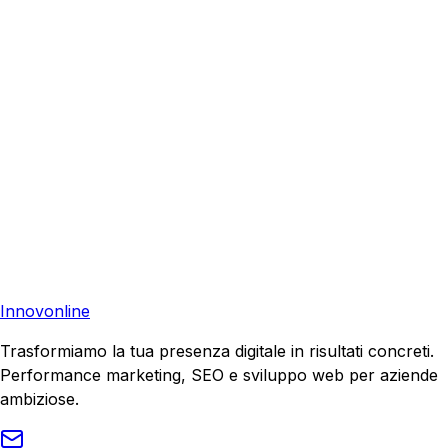
I Nostri Servizi
Ecommerce Rovigo
•
Siti Web Ferrara
•
Siti Web
Bologna
•
Siti Web Italia
•
Preventivo Gratuito
Pronto a far crescere il tuo business?
Richiedi una consulenza gratuita e scopri il tuo potenziale
di crescita.
Richiedi Consulenza
Innovonline
Trasformiamo la tua presenza digitale in risultati concreti.
Performance marketing, SEO e sviluppo web per aziende
ambiziose.