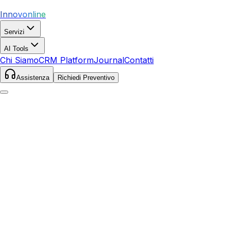
Innovonline
Servizi
AI Tools
Chi Siamo
CRM Platform
Journal
Contatti
Assistenza
Richiedi Preventivo
Web Agency per Rovigo e Provincia
Realizzazione Siti Web
a Rovigo
Progettiamo
siti web professionali
per aziende del
Polesine. Dal sito vetrina per l'artigiano al portale turistico
per il Delta del Po, ogni progetto è ottimizzato per
convertire visitatori in clienti.