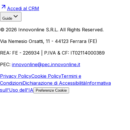
Accedi al CRM
Guide
Realizzazione Siti Web
Realizzazione Ecommerce
AI per
©
2026
Innovonline S.R.L. All Rights Reserved.
Aziende
Quanto Costa un Sito Web
Come Fare
Ecommerce
Marketing Digitale
Via Nemesio Orsatti, 11 - 44123 Ferrara (FE)
REA: FE - 226934 | P.IVA & CF: IT02114000389
PEC:
innovonline@pec.innovonline.it
Privacy Policy
Cookie Policy
Termini e
Condizioni
Dichiarazione di Accessibilità
Informativa
sull'Uso dell'IA
Preferenze Cookie