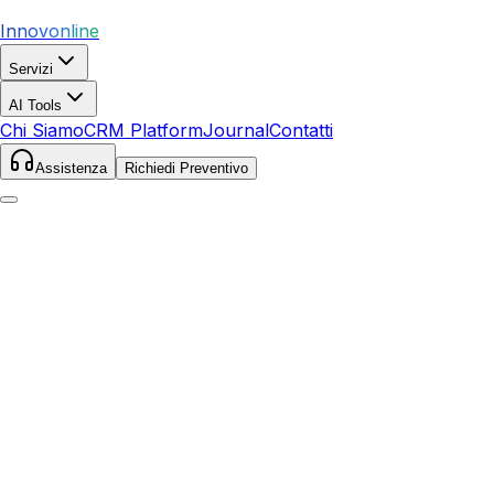
Innovonline
Servizi
AI Tools
Chi Siamo
CRM Platform
Journal
Contatti
Assistenza
Richiedi Preventivo
Home
/
Glossario
/
Buyer Persona
Marketing
Buyer Persona
Rappresentazione semi-fittizia del cliente ideale
Definizione Completa