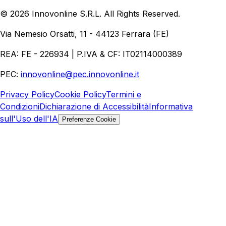
Realizzazione Siti Web
Realizzazione Ecommerce
AI per
©
2026
Innovonline S.R.L. All Rights Reserved.
Aziende
Quanto Costa un Sito Web
Come Fare
Ecommerce
Marketing Digitale
Via Nemesio Orsatti, 11 - 44123 Ferrara (FE)
REA: FE - 226934 | P.IVA & CF: IT02114000389
PEC:
innovonline@pec.innovonline.it
Privacy Policy
Cookie Policy
Termini e
Condizioni
Dichiarazione di Accessibilità
Informativa
sull'Uso dell'IA
Preferenze Cookie