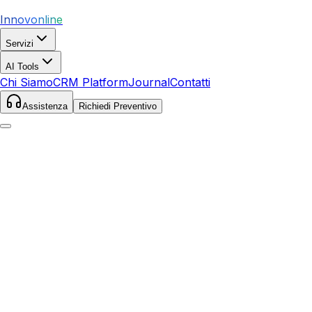
Innovonline
Servizi
AI Tools
Chi Siamo
CRM Platform
Journal
Contatti
Assistenza
Richiedi Preventivo
Home
/
Glossario
/
AOV
E-commerce
AOV
Average Order Value - valore medio dell'ordine
Definizione Completa