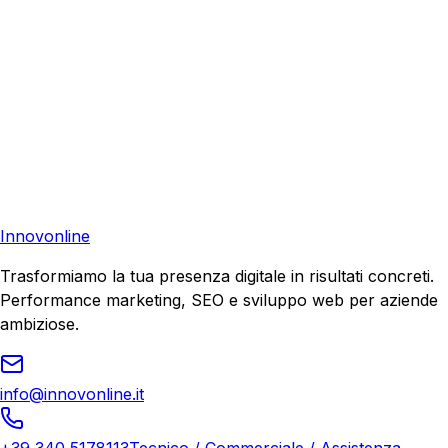
Torna al Glossario
Pronto a far crescere il tuo business?
Richiedi una consulenza gratuita e scopri il tuo potenziale
di crescita.
Richiedi Consulenza
Innovonline
Trasformiamo la tua presenza digitale in risultati concreti.
Performance marketing, SEO e sviluppo web per aziende
ambiziose.
info@innovonline.it
+39 340 5178113
Tecnico / Commerciale / Assistenza